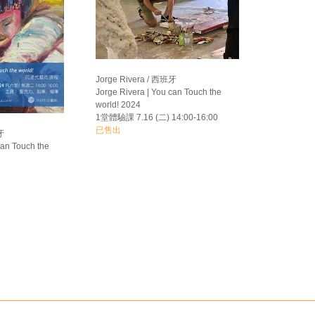
Jorge Rivera / 西班牙
Jorge Rivera | You can Touch the
world! 2024
1堂體驗課 7.16 (二) 14:00-16:00
已售出
牙
can Touch the