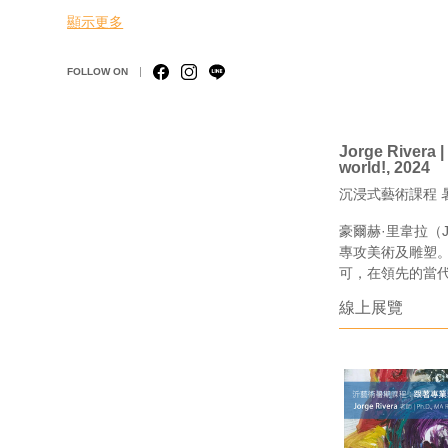
顯示更多
FOLLOW ON
Jorge Rivera 
world!, 2024
沉浸式藝術課程 
豪爾赫·里韋拉（
專攻美術及雕塑
可，在領先的當
線上展覽