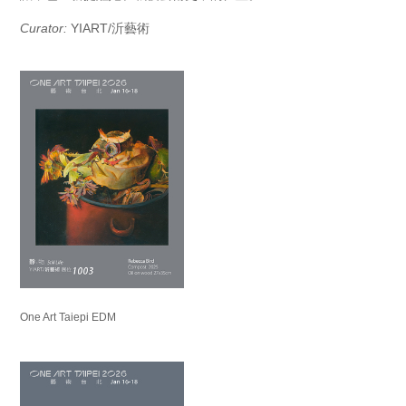
Curator:
YIART/沂藝術
One Art Taiepi EDM