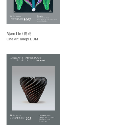
Bjørn Lie / 挪威
One Art Taiepi EDM