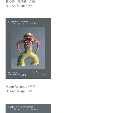
夏洛特．尼爾森 / 丹麥
One Art Taiepi EDM
Diego Rosendo / 巴西
One Art Taiepi EDM