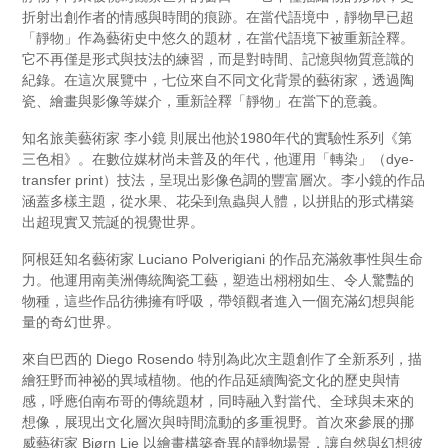
折射出創作者的情感與時間的痕跡。在當代語境中，靜物早已超
「靜物」作為藝術史中悠久的題材，在當代語境下被重新詮釋。
它不再僅是形式與技法的練習，而是對時間、記憶與物質意識的
紀錄。在這次展覽中，七位來自不同文化背景的藝術家，透過陶
瓷、繪畫與影像等媒介，重新詮釋「靜物」在當下的意義。
知名旅美藝術家 李小鏡 則展出他於1980年代的實驗性系列《第
三色相》。在數位媒材尚未普及的年代，他運用「轉染」（dye-
transfer print）技法，呈現出影像色調的豐富層次。李小鏡的作品
涵蓋多樣主題，從水果、花朵到魚蟲與人體，以拼貼的形式構築
出超現實又荒誕的視覺世界。
阿根廷知名藝術家 Luciano Polverigiani 的作品充滿敘事性與生命
力。他運用南美洲傳統陶瓷工藝，塑造出栩栩如生、令人驚豔的
物種，這些作品彷彿擁有呼吸，帶領觀者進入一個充滿幻想與能
量的奇幻世界。
來自巴西的 Diego Rosendo 特別為此次主題創作了全新系列，描
繪狂野而神祕的異域植物。他的作品延續陶瓷文化的歷史與情
感，呼應伯南布哥的傳統題材，同時融入對當代、全球與未來的
想像，展現出文化層次與時間流動的多重視野。首次來參展的挪
威藝術家 Bjørn Lie 以繪畫構築奇異的靜物場景，讓自然與幻想彼