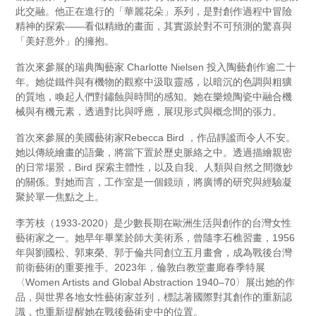
此交融。他正在進行的「華麗花朵」系列，是對創作過程中冒險
精神的探索——看似精緻的畫面，其實源於對不可預測的驚喜與
「美好意外」的擁抱。
首次來參展的瑞典陶藝家 Charlotte Nielsen 投入陶藝創作逾二十
年。她從鐵件與有機物的觀察中汲取靈感，以暗沉的色調與粗獷
的質地，喚起人們對鏽蝕與時間的感知。她在樂燒陶瓷中融合機
械與有機元素，透過對比與呼應，展現形式與概念間的張力。
首次來參展的美國藝術家Rebecca Bird ，作品靜謐而令人不安。
她以傳統繪畫的語彙，將當下置於歷史脈絡之中。透過描繪親密
的日常場景，Bird 探索主體性，以及自我、人類與自然之間微妙
的關係。對她而言，工作室是一個鏡頭，將廣博的研究與經驗凝
聚於單一焦點之上。
李芳枝（1933-2020）是少數長期在歐洲生活與創作的台灣女性
藝術家之一。她早年畢業於師大美術系，曾隨李石樵習畫，1956
年與劉國松、郭東榮、郭于倫共同創立五月畫會，成為戰後台灣
前衛藝術的重要推手。2023年，倫敦白教堂畫廊春季特展
〈Women Artists and Global Abstraction 1940–70〉展出她的作
品，與世界各地女性藝術家並列，標誌著國際對其創作的重新認
識，也重新提醒她在戰後藝術史中的位置。