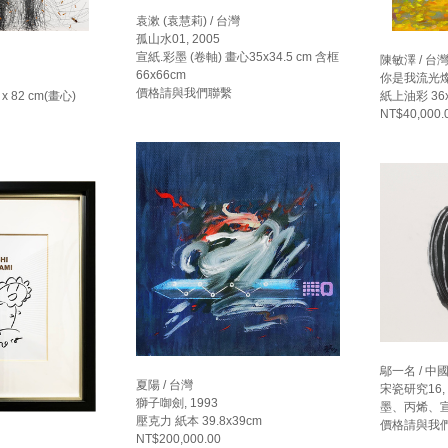
袁漱 (袁慧莉) / 台灣
孤山水01, 2005
宣紙.彩墨 (卷軸) 畫心35x34.5 cm 含框
陳敏澤 / 台
66x66cm
你是我流光燦爛
價格請與我們聯繫
 82 cm(畫心)
紙上油彩 36x
NT$40,000.
鄔一名 / 中
夏陽 / 台灣
宋瓷研究16, 
獅子啣劍, 1993
墨、丙烯、宣紙 
壓克力 紙本 39.8x39cm
價格請與我
NT$200,000.00