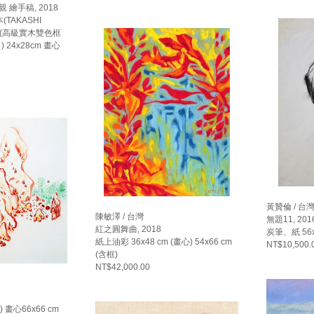
親 繪手稿, 2018
TAKASHI
字)(高級實木雙色框
24x28cm 畫心
黃贊倫 / 台
陳敏澤 / 台灣
無題11, 201
紅之圓舞曲, 2018
炭筆、紙 56x
紙上油彩 36x48 cm (畫心) 54x66 cm
NT$10,500.
(含框)
NT$42,000.00
 畫心66x66 cm