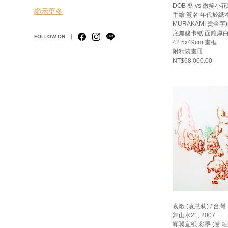
DOB 桑 vs 微笑小花
顯示更多
手繪 簽名 年代於紙本(
MURAKAMI 燙金
底無酸卡紙 面鑲厚白) 
FOLLOW ON
42.5x49cm 畫框
附精裝畫冊
NT$68,000.00
袁漱 (袁慧莉) / 台灣
舞山水21, 2007
蟬翼宣紙.彩墨 (卷 軸)