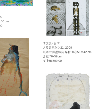
灣
15
40 cm
00
李文謙 / 台灣
人及天系列之21, 2009
紙本.中國墨综合 媒材 畫心56 x 42 cm
含框 76x59cm
NT$68,500.00
灣