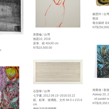
戴壁吟 / 台
夜談
複合媒材 在紙上
NT$250,000
黃贊倫 / 台灣
無題10, 2016
炭筆、紙 40x30 cm
NT$10,500.00
m
簡喬倩 / 香
石晉華 / 台灣
Asleep 20, 
七字書, 2012.09.15~2016.03.22
oil pastel 
紙、鉛筆、玻璃瓶、文件 94.5 x 215.6
NT$28,350.
cm
價格請與我們聯繫