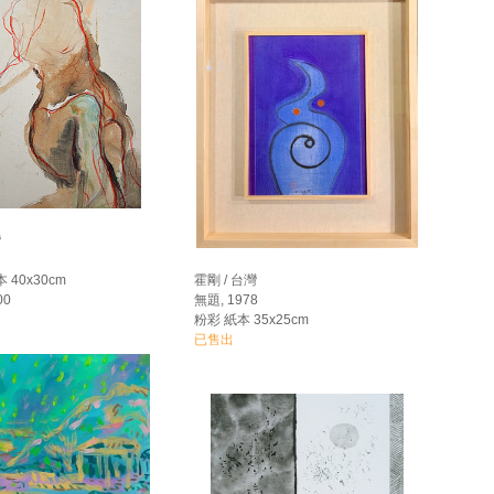
灣
 40x30cm
霍剛 / 台灣
00
無題, 1978
粉彩 紙本 35x25cm
已售出