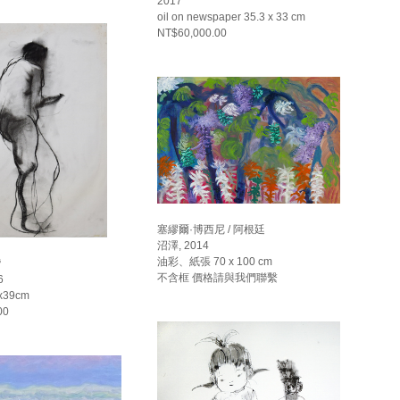
2017
oil on newspaper 35.3 x 33 cm
NT$60,000.00
塞繆爾·博西尼 / 阿根廷
沼澤, 2014
油彩、紙張 70 x 100 cm
灣
不含框 價格請與我們聯繫
6
39cm
00