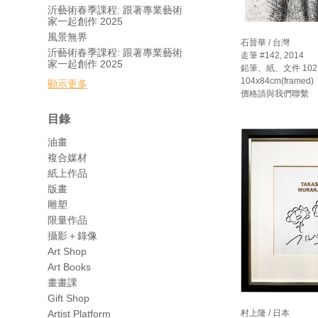
沂藝術春季課程: 跟著專業藝術
家一起創作 2025
風景無界
石晉華 / 台灣
沂藝術春季課程: 跟著專業藝術
走筆 #142, 2014
家一起創作 2025
鉛筆、紙、文件 102 x
104x84cm(framed)
顯示更多
價格請與我們聯繫
目錄
油畫
複合媒材
紙上作品
版畫
雕塑
限量作品
攝影＋錄像
Art Shop
Art Books
畫畫課
Gift Shop
村上隆 / 日本
Artist Platform