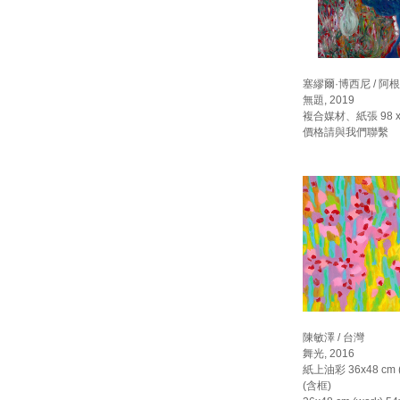
塞繆爾·博西尼 / 阿
無題, 2019
複合媒材、紙張 98 x 
價格請與我們聯繫
陳敏澤 / 台灣
舞光, 2016
紙上油彩 36x48 cm (
(含框)