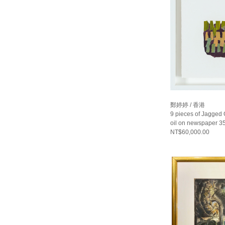
鄭婷婷 / 香港
9 pieces of Jagged 
oil on newspaper 35
NT$60,000.00