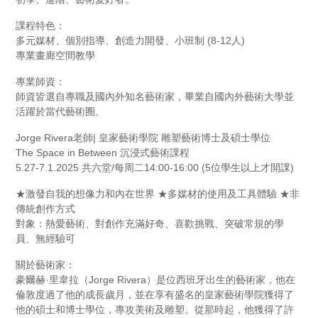
課程特色：
多元媒材、個別指導、創造力開發、小班制 (8-12人)
專業畫廊空間教學
專業師資：
師資皆選自專職及國內外知名藝術家，畢業自國內外藝術大學並
活躍於當代藝術圈。
Jorge Rivera老師| 皇家藝術學院 雕塑藝術博士及碩士學位
The Space in Between 沉浸式藝術課程
5.27-7.1.2025 共六堂/每周二14:00-16:00 (5位學生以上才開課)
★激發自我的想像力和內在世界 ★多媒材的使用及工具體驗 ★非
傳統創作方式
對象：熱愛藝術、對創作充滿好奇、喜歡挑戰、突破常規的學
員、無經驗可
關於藝術家：
豪爾赫·里韋拉（Jorge Rivera）是位西班牙出生的藝術家，他在
倫敦度過了他的成長歲月，並在享有盛名的皇家藝術學院獲得了
他的碩士和博士學位，專攻美術及雕塑。從那時起，他獲得了許