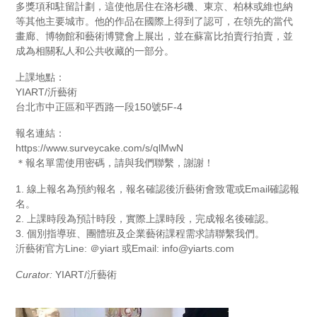
多獎項和駐留計劃，這使他居住在洛杉磯、東京、柏林或維也納
等其他主要城市。他的作品在國際上得到了認可，在領先的當代
畫廊、博物館和藝術博覽會上展出，並在蘇富比拍賣行拍賣，並
成為相關私人和公共收藏的一部分。
上課地點：
YIART/沂藝術
台北市中正區和平西路一段150號5F-4
報名連結：
https://www.surveycake.com/s/qlMwN
＊報名單需使用密碼，請與我們聯繫，謝謝！
1. 線上報名為預約報名，報名確認後沂藝術會致電或Email確認報
名。
2. 上課時段為預計時段，實際上課時段，完成報名後確認。
3. 個別指導班、團體班及企業藝術課程需求請聯繫我們。
沂藝術官方Line: ＠yiart 或Email: info@yiarts.com
Curator:
YIART/沂藝術