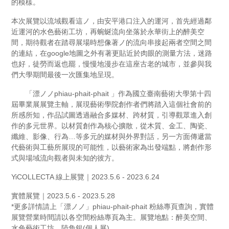
的模樣。
本次展覽以流域觀看這ノ，由安平港口注入的運河，首先經過鄰
近運河的水色藝術工坊，再蜿蜒流向坐落於永華街上的醉美空
間，期待觀者在踏尋展場時想像著ノ的流向串接起兩者空間之間
的連結，在google地圖之外有著更貼近於肉眼的測量方法，迷路
也好，徒勞而返也罷，慢慢地漫步在這座古老的城市，並參與我
們大學期間最後一次匯集地呈現。
「漂ノノphiau-phait-phait 」作為國立臺南藝術大學第十四
屆畢業展展覽主軸，展現藝術學院創作者們將踏入這個社會前的
所感所知，作品試圖透過融合多媒材、跨材質，引導觀眾進入創
作的多元世界。以材質創作為核心擴散，從木質、金工、陶瓷、
纖維、影像、行為…等多元的媒材與外界對話，另一方面傳遞當
代藝術與工藝所展現的可能性，以藝術家為出發端點，將創作形
式與場域流向觀者與未知的彼方。
YiCOLLECTA 線上展覽｜2023.5.6 - 2023.6.24
實體展覽｜2023.5.6 - 2023.5.28
*更多詳情請上「漂ノノ」phiau-phait-phait 粉絲專頁查詢，實體
展覽營業時間請以各空間粉絲專頁為主。展覽地點：醉美空間、
水色藝術工坊、陸角銀(個人展)