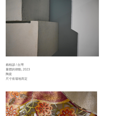
賴柏諺 / 台灣
量體的律動, 2023
陶瓷
尺寸依場地而定