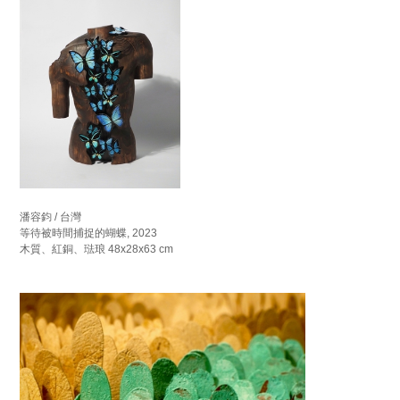
潘容鈞 / 台灣
等待被時間捕捉的蝴蝶, 2023
木質、紅銅、琺琅 48x28x63 cm