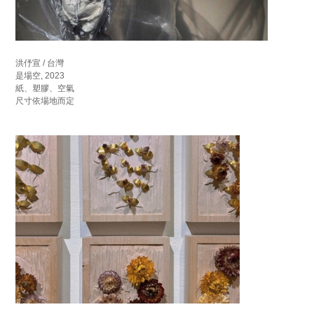
洪伃宣 / 台灣
是場空, 2023
紙、塑膠、空氣
尺寸依場地而定