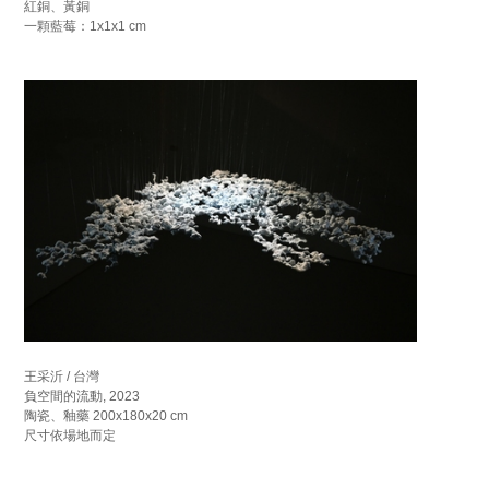
紅銅、黃銅
一顆藍莓：1x1x1 cm
王采沂 / 台灣
負空間的流動, 2023
陶瓷、釉藥 200x180x20 cm
尺寸依場地而定