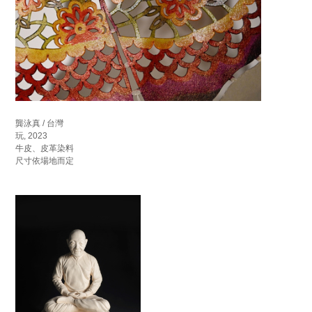
龔泳真 / 台灣
玩, 2023
牛皮、皮革染料
尺寸依場地而定