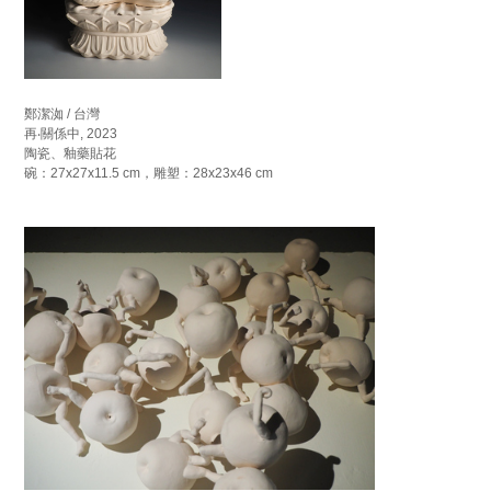
鄭潔洳 / 台灣
再‧關係中, 2023
陶瓷、釉藥貼花
碗：27x27x11.5 cm，雕塑：28x23x46 cm