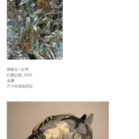
鄧雅文 / 台灣
幻覺記憶, 2023
金屬
尺寸依場地而定