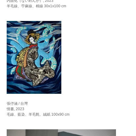
内面化（ないめんか）, 2023
羊毛線、苧麻線、棉線 30x1x100 cm
張伃涵 / 台灣
情書, 2023
毛線、藍染、羊毛氈、絨紙 100x90 cm