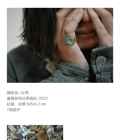
陳映孜 / 台灣
朦朧卻得以辨識的, 2023
紅銅、琺瑯 5x5x1.2 cm
7個組件