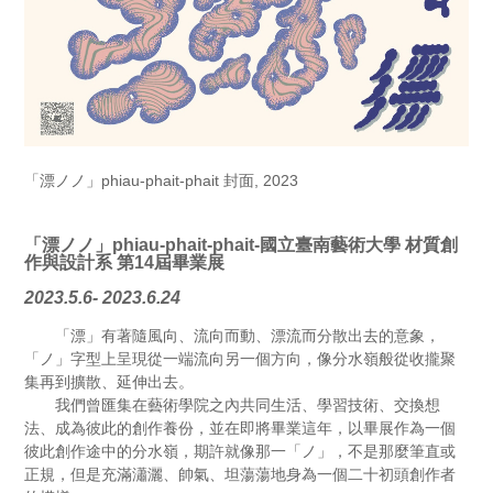
「漂ノノ」phiau-phait-phait 封面, 2023
「漂ノノ」phiau-phait-phait-國立臺南藝術大學 材質創
作與設計系 第14屆畢業展
2023.5.6- 2023.6.24
「漂」有著隨風向、流向而動、漂流而分散出去的意象，
「ノ」字型上呈現從一端流向另一個方向，像分水嶺般從收攏聚
集再到擴散、延伸出去。
我們曾匯集在藝術學院之內共同生活、學習技術、交換想
法、成為彼此的創作養份，並在即將畢業這年，以畢展作為一個
彼此創作途中的分水嶺，期許就像那一「ノ」，不是那麼筆直或
正規，但是充滿瀟灑、帥氣、坦蕩蕩地身為一個二十初頭創作者