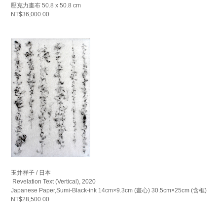
壓克力畫布 50.8 x 50.8 cm
NT$36,000.00
玉井祥子 / 日本
Revelation Text (Vertical), 2020
Japanese Paper,Sumi-Black-ink 14cm×9.3cm (畫心) 30.5cm×25cm (含框)
NT$28,500.00