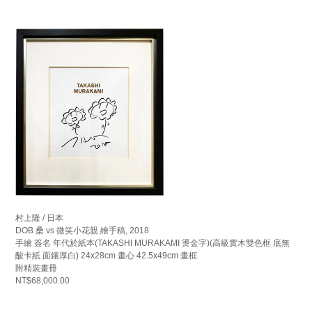
村上隆 / 日本
DOB 桑 vs 微笑小花親 繪手稿, 2018
手繪 簽名 年代於紙本(TAKASHI MURAKAMI 燙金字)(高級實木雙色框 底無
酸卡紙 面鑲厚白) 24x28cm 畫心 42.5x49cm 畫框
附精裝畫冊
NT$68,000.00