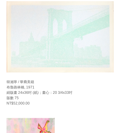
韓湘寧 / 華裔美籍
布魯路林橋, 1971
絹版畫 24x36吋 (紙)；畫心：20 3/4x33吋
版數 75
NT$52,000.00