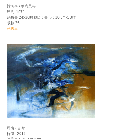
韓湘寧 / 華裔美籍
紐約, 1971
絹版畫 24x36吋 (紙)；畫心：20 3/4x33吋
版數 75
已售出
周宸 / 台灣
行跡 , 2016