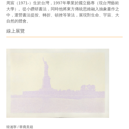
周宸（1971-）生於台灣，1997年畢業於國立藝專（現台灣藝術
大學）。從小鑽研書法，同時他將東方傳統思維融入抽象畫作之
中，運營書法提按、轉折、頓挫等筆法，展現對生命、宇宙、大
自然的體會。
線上展覽
韓湘寧 / 華裔美籍