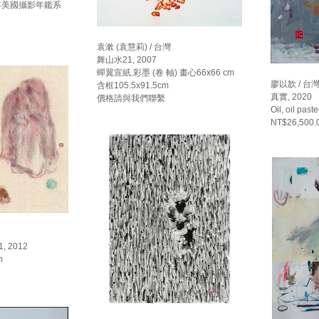
84年美國攝影年鑑系
袁漱 (袁慧莉) / 台灣
舞山水21, 2007
蟬翼宣紙.彩墨 (卷 軸) 畫心66x66 cm
廖以歆 / 台
含框105.5x91.5cm
真實, 2020
價格請與我們聯繫
Oil, oil pas
NT$26,500.
 2012
m