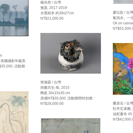
楊自然 / 台灣
無題, 2017-2019
廖以歆 / 台
水墨紙本 約39x27cm
氣泡水、一位吟
NT$21,000.00
Oil on canv
NT$52,500.
m
84年美國攝影年鑑系
35,000, 活動期
簡湘霖 / 台灣
與菌共生-鳥, 2015
陶瓷 30x15x30 cm
原價NT$35,000. 活動期間特別價：
蘭居岳 / 台
NT$28,000.00
牡丹瓦雀圖, 
油彩畫布 45.5
NT$42,000.