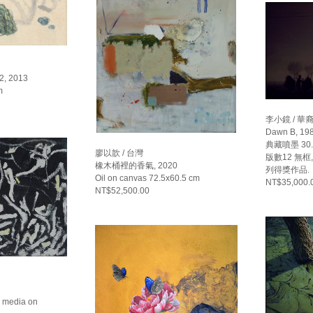
 2013
m
李小鏡 / 華
Dawn B, 19
典藏噴墨 30.
廖以歆 / 台灣
版數12 無框
橡木桶裡的香氣, 2020
列得獎作品.
Oil on canvas 72.5x60.5 cm
NT$35,000.
NT$52,500.00
ed media on