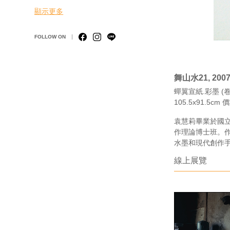
顯示更多
FOLLOW ON
舞山水21, 200
蟬翼宣紙.彩墨 (卷 
105.5x91.5c
袁慧莉畢業於國
作理論博士班。作
水墨和現代創作
線上展覽