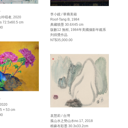
灣
李小鏡 / 華裔美籍
唱者, 2020
Roof-Tang B, 1984
as 72.5x60.5 cm
典藏噴墨 30.6X45 cm
00
版數12 無框, 1984年美國攝影年鑑系
列得獎作品.
NT$35,000.00
灣
2020
 × 53 cm
00
袁慧莉 / 台灣
孤山水之勢山水no.17, 2018
棉麻布彩墨 30.3x33.2cm