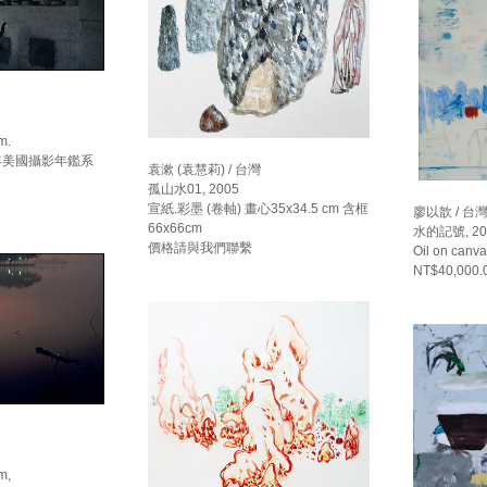
m.
84年美國攝影年鑑系
袁漱 (袁慧莉) / 台灣
孤山水01, 2005
宣紙.彩墨 (卷軸) 畫心35x34.5 cm 含框
廖以歆 / 台
66x66cm
水的記號, 20
價格請與我們聯繫
Oil on canv
NT$40,000.
m,