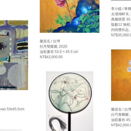
李小鏡 / 華
太湖湖畔 B, 
典藏噴墨 30.6
版數12 無框
列得獎作品.
NT$35,000.
蘭居岳 / 台灣
牡丹雙蝶圖, 2020
油彩畫布 53.0 × 45.5 cm
NT$42,000.00
canvas 53x45.5cm
蘭居岳 / 台
白芍青螂圖 , 
油彩畫布 45.5
NT$42,000.