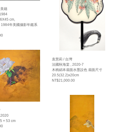
裔美籍
1984
X45 cm,
, 1984年美國攝影年鑑系
00
袁慧莉 / 台灣
法國秋海棠 , 2020-7
木柄絹本扇面水墨設色 扇面尺寸
20.5(32.2)x20cm
NT$21,000.00
灣
2020
 × 53 cm
00