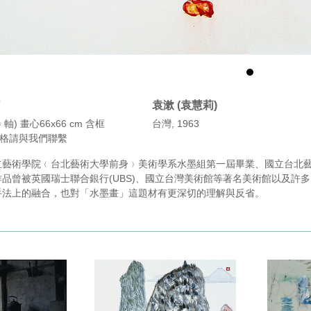
7
袁漱 (袁慧莉)
軸) 畫心66x66 cm 含框
台灣, 1963
m 價格請與我們聯繫
立藝術學院﹙台北藝術大學前身﹚美術學系水墨組第一屆畢業、國立台北
品曾被英國瑞士聯合銀行(UBS)、國立台灣美術館等著名美術館以及許
手法上的融合，也對「水墨畫」這題材有更深切的理解與反省。