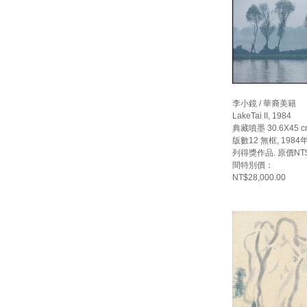
李小鏡 / 華裔美籍
LakeTai II, 1984
典藏噴墨 30.6X45 c
版數12 無框, 19
列得獎作品. 原價NT$
間特別價：
NT$28,000.00