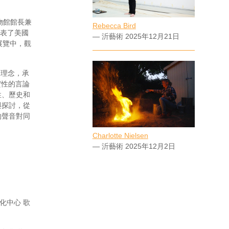
博物館館長兼
Rebecca Bird
代表了美國
— 沂藝術 2025年12月21日
展覽中，觀
」的理念，承
實性的言論
性、歷史和
與探討，從
的聲音對同
Charlotte Nielsen
— 沂藝術 2025年12月2日
化中心 歌