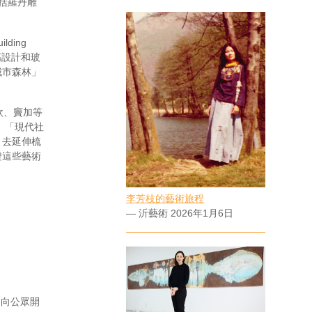
，包括羅丹雕
ding
高設計和玻
城市森林」
欽、竇加等
、「現代社
，去延伸梳
證這些藝術
李芳枝的藝術旅程
— 沂藝術 2026年1月6日
日向公眾開