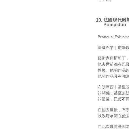
法國現代雕
Pompidou
Brancusi Exhibit
法國巴黎｜龐畢度中心(C
藝術家康斯坦丁．
他去世前都在巴
轉換。他的作品
他的作品具有強
布朗庫西非常重
的關係，甚至無法
的最後，已經不
在他去世後，布
以政府承諾在他
而此次展覽是因