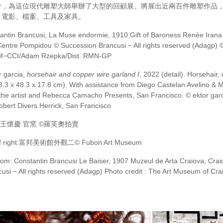
會，為這位現代雕塑大師舉辦了大型的回顧展。將展出近兩百件雕塑作品
、電影、檔案、工具及家具。
antin Brancusi, La Muse endormie, 1910 Gift of Baroness Renée Irana
Centre Pompidou © Succession Brancusi − All rights reserved (Adagp) 
−CCI/Adam Rzepka/Dist. RMN-GP
r garcia,
horsehair and copper wire garland I
, 2022 (detail). Horsehair,
48.3 x 48.3 x 17.8 cm). With assistance from Diego Castelan Avelino & M
the artist and Rebecca Camacho Presents, San Francisco. ©️ ektor garc
bert Divers Herrick, San Francisco
:
王懷慶 官窯 ©️羅芙奧拍賣
 right:
富邦美術館外觀二
©
Fubon Art Museum
ttom: Constantin Brancusi Le Baiser, 1907 Muzeul de Arta Craiova, Cra
usi − All rights reserved (Adagp) Photo credit : The Art Museum of Cra