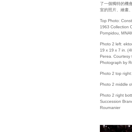
了一個獨特的機
室的照片、繪畫
Top Photo:
Const
1963 Collection 
Pompidou, MNAM
Photo 2 left:
ekto
19 x 19 x 7 in. (
Perea. Courtesy 
Photograph by Ro
Photo 2 top right
Photo 2 middle of
Photo 2 right bo
Succession Branc
Roumanier