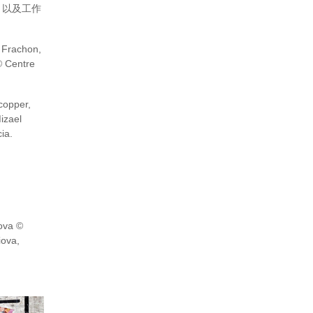
，以及工作
 Frachon,
© Centre
 copper,
izael
ia.
iova ©
iova,