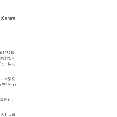
n:Centre
1957年
化與材質的
空間，因此
有非常緊密
而在他生命
法國政府，
。因此提供