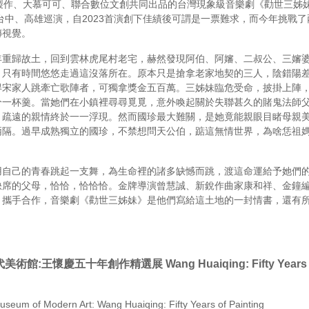
s躍演製作、大慕可可、聯合數位文創共同出品的台灣現象級音樂劇《勸世三姊
、台中、高雄巡演，自2023首演創下佳績後可謂是一票難求，而今年挑戰
傳視覺。
年重歸故土，回到雲林虎尾村老宅，赫然發現阿伯、阿嬸、二叔公、三嬸
，只有時間悠悠走過這沒落所在。原本只是搶拿老家地契的三人，陰錯陽
得宋家人跳牽亡歌陣者，可獨拿獎金五百萬。三姊妹臨危受命，披掛上陣
分一杯羹。當她們在小鎮裡尋尋覓覓，意外喚起關於失聯甚久的賭鬼法師
，疏遠的親情終於一一浮現。然而國珍最大難關，是她竟能親眼目睹母親
兩隔。過早成熟獨立的國珍，不禁想問天公伯，踮這無情世界，為啥恁祖
用自己的青春跳起一支舞，為生命裡的諸多缺憾而跳，渡這命運給予她們
缺席的父母，恰恰，恰恰恰。金牌導演曾慧誠、新銳作曲家康和祥、金鐘
，攜手合作，音樂劇《勸世三姊妹》是他們寫給這土地的一封情書，還有
代美術館
:
王懷慶五十年創作精選展
Wang Huaiqing: Fifty Years
Museum of Modern Art: Wang Huaiqing: Fifty Years of Painting