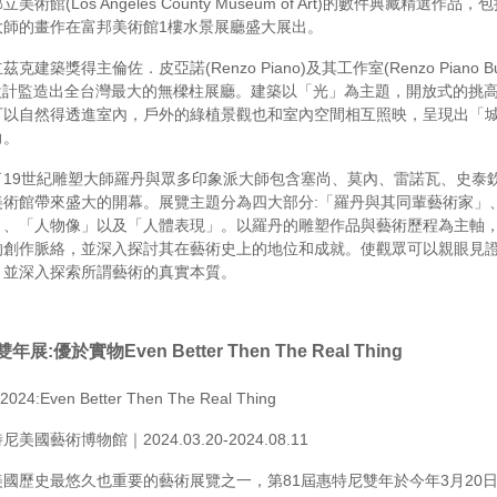
術館(Los Angeles County Museum of Art)的數件典藏精選作品
大師的畫作在富邦美術館1樓水景展廳盛大展出。
建築獎得主倫佐．皮亞諾(Renzo Piano)及其工作室(Renzo Piano Buil
)共同設計監造出全台灣最大的無樑柱展廳。建築以「光」為主題，開放式的挑
可以自然得透進室內，戶外的綠植景觀也和室內空間相互照映，呈現出「
力。
了19世紀雕塑大師羅丹與眾多印象派大師包含塞尚、莫內、雷諾瓦、史泰
美術館帶來盛大的開幕。展覽主題分為四大部分:「羅丹與其同輩藝術家」
」、「人物像」以及「人體表現」。以羅丹的雕塑作品與藝術歷程為主軸
的創作脈絡，並深入探討其在藝術史上的地位和成就。使觀眾可以親眼見
，並深入探索所謂藝術的真實本質。
雙年展
:
優於實物
Even Better Then The Real Thing
 2024:Even Better Then The Real Thing
國藝術博物館｜2024.03.20-2024.08.11
國歷史最悠久也重要的藝術展覽之一，第81屆惠特尼雙年於今年3月20