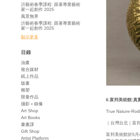
沂藝術春季課程: 跟著專業藝術
家一起創作 2025
風景無界
沂藝術春季課程: 跟著專業藝術
家一起創作 2025
顯示更多
目錄
油畫
複合媒材
紙上作品
版畫
雕塑
限量作品
6.
富邦美術館
:
真
攝影＋錄像
Art Shop
True Nature-Rodi
Art Books
｜台灣台北｜富邦美術館(
畫畫課
Gift Shop
富邦美術館於5月
Artist Platform