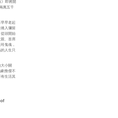
妹》即將開
了兩萬五千
婆早早老起
差捲入彌留
，從頭開始
父親、首席
美玲鬼魂，
媽的人生只
的大小關
編劇詹傑不
所有生活其
 of