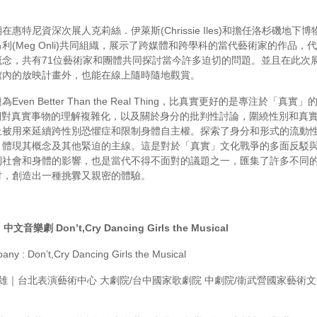
惠特尼資深次展人克莉絲．伊萊斯(Chrissie Iles)和擔任洛杉磯地下
利(Meg Onli)共同組織，展示了跨媒體和跨學科的當代藝術家的作品，
概念，共有71位藝術家和團體共同探討當今許多迫切的問題。並且在此次
館內的放映計畫外，也能在線上隨時隨地觀賞。
ven Better Than the Real Thing，比真實更好的是專注於「真實
我們對真實事物的理解複雜化，以及關於身分的批判性討論，圍繞性別和真
上被用來延續跨性別恐懼症和限制身體自主權。探索了身分和形式的流動
、體現其概念及其他緊迫的主線。這是對於「真實」文化戰爭的多面反駁
到社會和身體的影響，也是當代不得不面對的議題之一，匯集了許多不同
討，創造出一種挑釁又親密的體驗。
 中文音樂劇
Don’t,Cry Dancing Girls the Musical
y : Don’t,Cry Dancing Girls the Musical
高雄｜台北表演藝術中心 大劇院/台中國家歌劇院 中劇院/衛武營國家藝術文