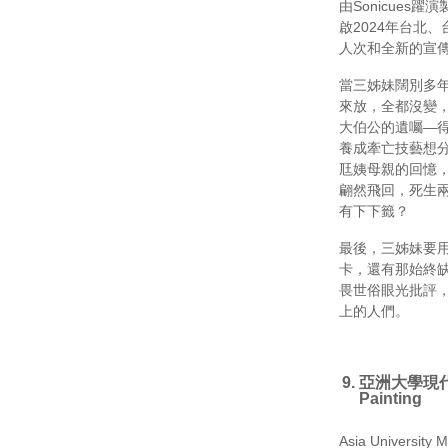
由Sonicue
啟2024年台北
人次和全新的宣
當三姊妹闊別多
來放，全都沒變
大伯公的遺囑—
養成牽亡技藝想
尫姨母親的回憶
翩然飛回，死生
有下下籤？
最後，三姊妹要
卡，還有那始終
畏世俗眼光批評
上的人們。
亞洲大學現
Painting
Asia University 