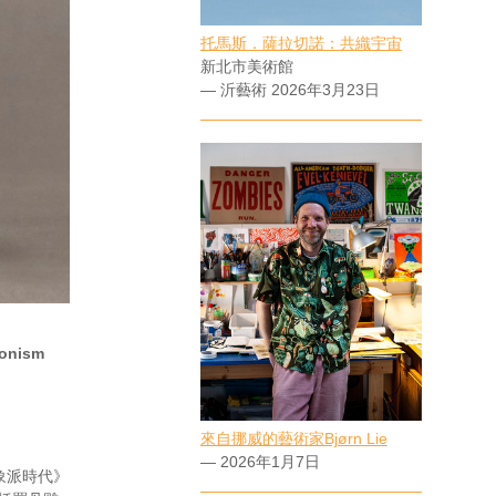
托馬斯．薩拉切諾：共織宇宙
新北市美術館
— 沂藝術 2026年3月23日
ionism
來自挪威的藝術家Bjørn Lie
— 2026年1月7日
象派時代》