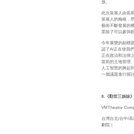
放。
此次策展人由長期在
策展人的梅格．昂
藝術不斷發展的
眾除了可以參與
今年展覽的副標題為E
認了AI正在使
正在政治和法律
當前的土地管理
人工智慧的興起
一個議題進行探
8.
《勸世三姊妹》
VMTheatre Compan
台灣台北/台中/
劇院｜