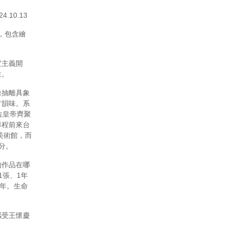
4.10.13
，包含繪
實主義開
性。
像抽離具象
方韻味。系
位皇帝齊聚
專程前來台
美術館，而
分。
的作品在哪
1張、1年
暮年。生命
感受王懷慶