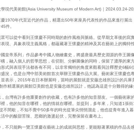
館(Asia University Museum of Modern Art)｜2024.03.24-202
慶1970年代至近代的作品，精選出50年來座具代表性的作品來進行展出
45件。
觀眾可以從中看到王懷慶不同時期的創作風格與脈絡。從早期文革後的寫
何表現、具象表現主義風格，都蘊藏著王懷慶的精神及其在藝術上的獨特
中國皇帝系列」作品參考中國人物繪畫史，將盛唐最具歷史淵源的帝王圖
解構，融入個人的哲學思想，在切割、分解圖像的同時，保留了濃厚的東
的形式與表現手法都各有不同，以非常獨特的角度來觀看與詮釋歷史6幅6
前盛況，也是台灣中部美術館首次舉辦王懷慶作品大展。藝術家王懷慶也
並表示，2015年在日本辦展時，當時的展館就是安藤忠雄所設計的兵庫
年創作精選展的展館亞美館也是安藤忠雄所設計，他認為這是十分難得的緣
示，台灣有許多他重要創作的收藏，也有許多他的知音朋友。一個藝術家
哪裡，他的知音在哪裡，他的情就在哪裡。並提到，多年來，只知道1張街
，從不間歇，不知不覺中50多年的時光從筆尖悄悄溜走，他也從青年進入
生活中的酸甜苦辣、思鄉的激盪起伏，完整保留在畫布上。
中，不只能夠一覽王懷慶在藝術上的成就與思想，更能順著累積的作品去