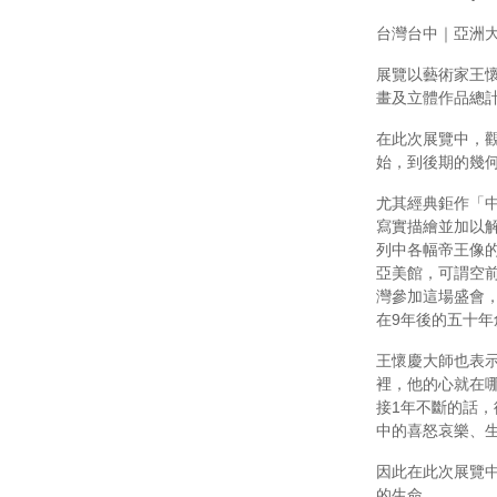
台灣台中｜亞洲大學現代美術
展覽以藝術家王懷
畫及立體作品總計
在此次展覽中，
始，到後期的幾
尤其經典鉅作「
寫實描繪並加以
列中各幅帝王像
亞美館，可謂空
灣參加這場盛會，
在9年後的五十
王懷慶大師也表
裡，他的心就在
接1年不斷的話
中的喜怒哀樂、
因此在此次展覽
的生命。