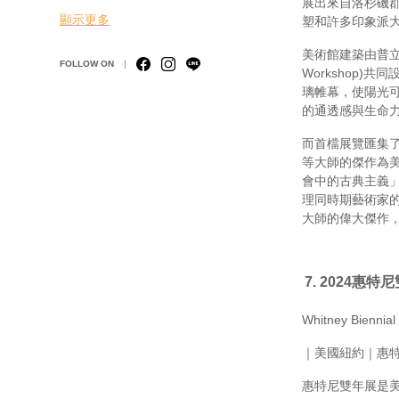
展出來自洛杉磯郡立美
顯示更多
塑和許多印象派
美術館建築由普立茲克
FOLLOW ON
Workshop
璃帷幕，使陽光
的通透感與生命
而首檔展覽匯集
等大師的傑作為
會中的古典主義
理同時期藝術家
大師的偉大傑作
2024
惠特尼
Whitney Biennial
｜美國紐約｜惠特尼美
惠特尼雙年展是美