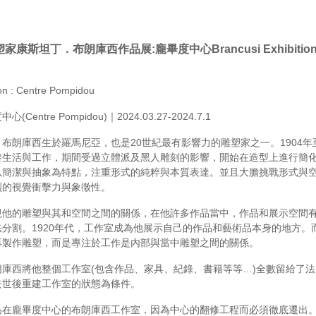
塑家康斯坦丁．布朗庫西作品展
:
龐畢度中心
Brancusi Exhibitio
ion : Centre Pompidou
entre Pompidou)｜2024.03.27-2024.7.1
布朗庫西生於羅馬尼亞，也是20世紀最有影響力的雕塑家之一。1904年至
黎生活與工作，期間受過立體派及黑人雕刻的影響，開始在造型上進行簡
以簡潔與抽象為特點，注重形式的純粹與本質表達。並且大膽挑戰形式與
烈的視覺衝擊力與象徵性。
視他的雕塑與其和空間之間的關係，在他許多作品當中，作品和展示空間
分割。1920年代，工作室成為他展示自己的作品和藝術品本身的地方。
再製作雕塑，而是專注於工作是內部與當中雕塑之間的關係。
朗庫西將他整個工作室(包含作品、家具、紀錄、書籍等等…)全數留給了
去世後重建工作室的狀態為條件。
為在龐畢度中心的布朗庫西工作室，因為中心的翻修工程而必須徹底遷出